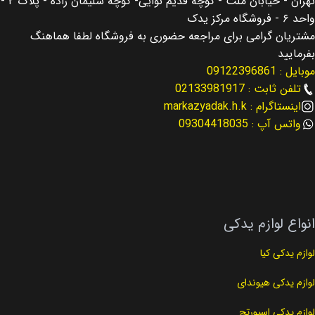
تهران - خیابان ملت - کوچه قدیم نوایی- کوچه سلیمان زاده - پلاک ۲ -
اصالت کالا
اصلی
واحد ۶ - فروشگاه مرکز یدک
مناسب برای
هیوندای اکسنت
مشتریان گرامی برای مراجعه حضوری به فروشگاه لطفا هماهنگ
مناسب برای
سانتافه Santafe
بفرمایید
موبایل : 09122396861
مناسب برای سال
2014
نوع لوازم
لوازم گیربکس
تلفن ثابت : 02133981917
اینستاگرام : markazyadak.h.k
نوع لوازم
لوازم گیربکس
واتس آپ : 09304418035
کد فنی
53000-3B500
انواع لوازم یدکی
لوازم یدکی کیا
لوازم یدکی هیوندای
لوازم یدکی اسپورتچ