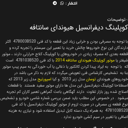
انتشار :
توضیحات
کوپلینگ دیفرانسیل هیوندای سانتافه
با توجه به مصرفی بودن و خرابی زیاد این قطعه با کد فنی 478003B520 اکثر
دارندگان این نوع خودروها چالش خرید یا تعمیر این سیستم را تجربه کرده و
قطعه بعدی که مصرف زیادی در خودروهای یا کوپلینگ کلاج حرارتی دارند ، موتور
شیفتر یا
موتور کوپلینگ هیوندای سانتافه 2014
با کد فنی 478103B520 است
که با توجه به ایراد پیدا کردن کالکتور یا ذغالی یا آب خوردگی به سیم پیپ موتور
بنا به تشخیص کارشناس فنی تعویض میگردد که لازم به ذکر می باشد در
خودروهای هیوندای
توسان
مدل زیر 2013 و کیا
اسپورتیج
مدل زیر 2013 که
اصطلاحا کوپلینگ دیفرانسیل این مدل‌ ها دارای موتور سفید هستند با قطعات
اصلاح شده روز بازار تفاوت دارند گهگاهی باعث گمراهی تعمیر کاران کم تجربه
میشود . در خصوص این مطلب باید ضمن بررسی شماره شاسی خودرو و تشخیص
نوع قطعه‌ ی مصرفی در صورت لزوم از موتور کوپلینگ دیفرانسیل با کد فنی
478103B520 به همراه یک دسته کابل تبدیل استفاده شود و نیازی به هزینه
اضافی یا تغییر در سیم کشی خودرو ندارد .