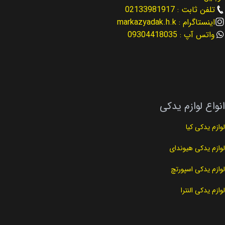
تلفن ثابت : 02133981917
اینستاگرام : markazyadak.h.k
واتس آپ : 09304418035
انواع لوازم یدکی
لوازم یدکی کیا
لوازم یدکی هیوندای
لوازم یدکی اسپورتچ
لوازم یدکی النترا