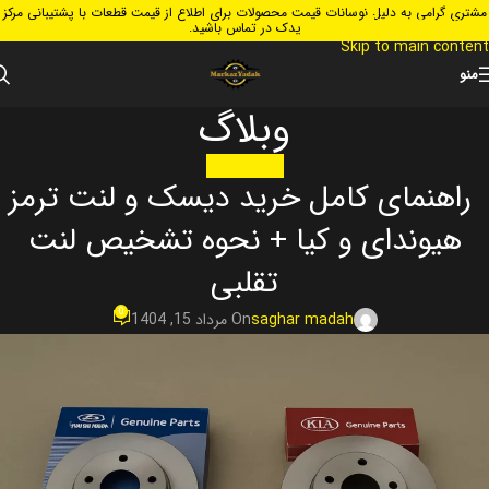
مشتری گرامی به دلیل نوسانات قیمت محصولات برای اطلاع از قیمت قطعات با پشتیبانی مرکز
Skip to navigation
یدک در تماس باشید.
Skip to main content
منو
وبلاگ
مشاوره و معرفی
راهنمای کامل خرید دیسک و لنت ترمز
هیوندای و کیا + نحوه تشخیص لنت
تقلبی
0
saghar madah
On مرداد 15, 1404