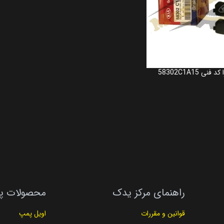
 58302C1A15
راهنمای مرکز یدک
محصولات پ
قوانین و مقررات
اویل پمپ