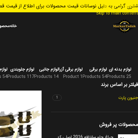
تری گرامی به دلیل نوسانات قیمت محصولات برای اطلاع از قیمت قطع
Skip to navigation
Skip to main content
خانه
محصول
لوازم بدنه ای
لوازم برقی
لوازم برقی آزرا
لوازم جانبی
لوازم جلوبندی
لواز
54 Products
117 Products
14 Products
1 Product
54 Products
25 Products
فیلتر بر اساس برند
جنیون پارت
1
محصولات پر فروش
چراغ جلو سانتافه 2016 اصلی کد