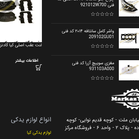
فنی 921012W700
واشر کامل سانتافه ۲۰۱۴ کد فنی
209102GU01
لنت عقب اصلی کیا کادنزا کد فنی
اطلاعات بیشتر
مغزی سوییچ آزرا کد فنی
931103A000
انواع لوازم یدکی
یابان ملت - کوچه قدیم نوایی- کوچه
سلیمان زاده - پلاک ۲ - واحد ۶ - فروشگاه مرکز
لوازم یدکی کیا