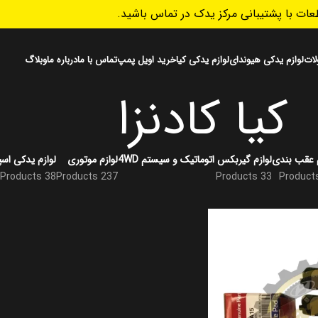
ات با پشتیبانی مرکز یدک در تماس باشید.
ات
لوازم یدکی هیوندای
لوازم یدکی کیا
خرید اویل پمپ
تماس با ما
درباره ما
وبلاگ
کیا کادنزا
م عقب بندی
لوازم گیربکس اتوماتیک و سیستم 4WD
لوازم موتوری
لوازم یدکی اسپ
38 Products
237 Products
33 Products