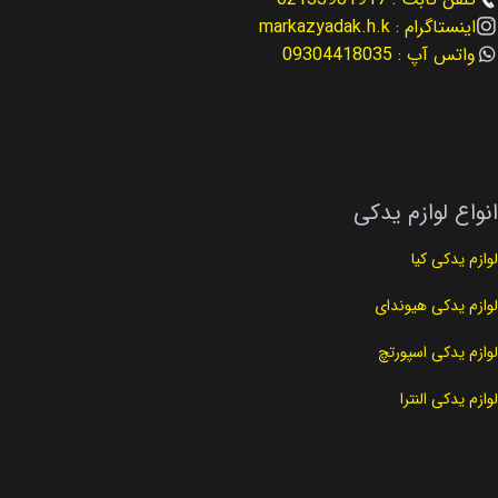
اینستاگرام : markazyadak.h.k
واتس آپ : 09304418035
انواع لوازم یدکی
لوازم یدکی کیا
لوازم یدکی هیوندای
لوازم یدکی اسپورتچ
لوازم یدکی النترا