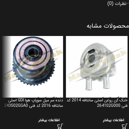
نظرات (0)
محصولات مشابه
خنک کن روغن اصلی سانتافه 2014 کد
دنده سر میل سوپاپ هوا GDI اصلی
فنی 264102G000
سانتافه 2016 کد فنی 243502GGA0
اطلاعات بیشتر
اطلاعات بیشتر