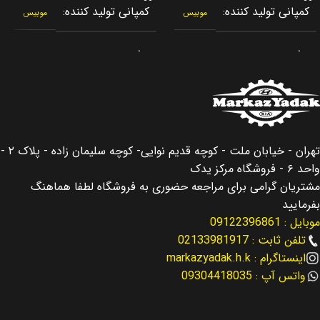
کمپانی تولید کننده
کمپانی تولید کننده
موبیس
موبیس
برند
برند
جنیون پارت
جنیون پارت
کشور سازنده
کشور سازنده
کره جنوبی
کره جنوبی
اصالت کالا
اصالت کالا
اصلی
اصلی
تهران - خیابان ملت - کوچه قدیم نوایی- کوچه سلیمان زاده - پلاک ۲ -
واحد ۶ - فروشگاه مرکز یدک
مناسب برای
مناسب برای
سانتافه Santafe
سانتافه Santafe
مشتریان گرامی برای مراجعه حضوری به فروشگاه لطفا هماهنگ
بفرمایید
موبایل : 09122396861
مناسب برای سال
مناسب برای سال
2014
تلفن ثابت : 02133981917
اینستاگرام : markazyadak.h.k
2013 – 2016
نوع لوازم
لوازم موتوری
واتس آپ : 09304418035
نوع لوازم
لوازم موتوری
کد فنی
26410-2G000