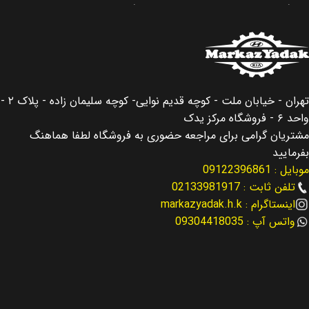
برند
برند
جنیون پارت
جنیون پارت
کشور سازنده
کشور سازنده
کره جنوبی
کره جنوبی
اصالت کالا
اصالت کالا
اصلی
اصلی
تهران - خیابان ملت - کوچه قدیم نوایی- کوچه سلیمان زاده - پلاک ۲ -
واحد ۶ - فروشگاه مرکز یدک
مناسب برای
مناسب برای
سانتافه Santafe
سانتافه Santafe
مشتریان گرامی برای مراجعه حضوری به فروشگاه لطفا هماهنگ
بفرمایید
موبایل : 09122396861
مناسب برای سال
مناسب برای سال
تلفن ثابت : 02133981917
اینستاگرام : markazyadak.h.k
2013 – 2016
2013 – 2016
واتس آپ : 09304418035
کد فنی
کد فنی
24370-2G750
25500-2GGA0
نوع لوازم
نوع لوازم
لوازم موتوری
لوازم موتوری