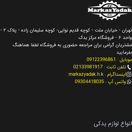
کشور سازنده
کشور سازنده
کره جنوبی
کره جنوبی
اصالت کالا
اصالت کالا
اصلی
اصلی
تهران - خیابان ملت - کوچه قدیم نوایی- کوچه سلیمان زاده - پلاک ۲ -
واحد ۶ - فروشگاه مرکز یدک
مناسب برای
مناسب برای
النترا Elantra
سانتافه Santafe
مشتریان گرامی برای مراجعه حضوری به فروشگاه لطفا هماهنگ
بفرمایید
موبایل : 09122396861
مناسب برای سال
مناسب برای سال
2019
تلفن ثابت : 02133981917
اینستاگرام : markazyadak.h.k
2013 – 2016
نوع لوازم
لوازم موتوری
واتس آپ : 09304418035
کد فنی
24370-2G750
کد فنی
25500-2E000
نوع لوازم
لوازم موتوری
انواع لوازم یدکی