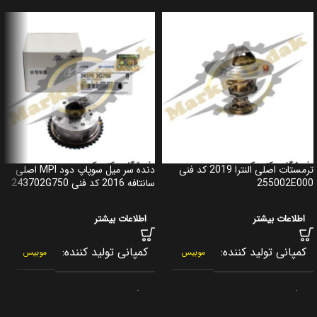
ترمستات اصلی النترا 2019 کد فنی
دنده سر میل سوپاپ دود MPI اصلی
255002E000
سانتافه 2016 کد فنی 243702G750
اطلاعات بیشتر
اطلاعات بیشتر
کمپانی تولید کننده
کمپانی تولید کننده
موبیس
موبیس
برند
برند
جنیون پارت
جنیون پارت