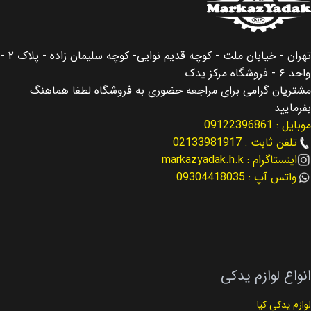
کشور سازنده
کشور سازنده
کره جنوبی
کره جنوبی
تهران - خیابان ملت - کوچه قدیم نوایی- کوچه سلیمان زاده - پلاک ۲ -
اصالت کالا
اصالت کالا
اصلی
اصلی
واحد ۶ - فروشگاه مرکز یدک
مشتریان گرامی برای مراجعه حضوری به فروشگاه لطفا هماهنگ
مناسب برای
مناسب برای
سانتافه Santafe
بفرمایید
موبایل : 09122396861
جنسیس Gensesis
مناسب برای سال
تلفن ثابت : 02133981917
اینستاگرام : markazyadak.h.k
نوع لوازم
لوازم بدنه ای
2013 – 2016
واتس آپ : 09304418035
کد فنی
کد فنی
92101-2W700
92202-3M000
نوع لوازم
لوازم بدنه ای
انواع لوازم یدکی
لوازم یدکی کیا