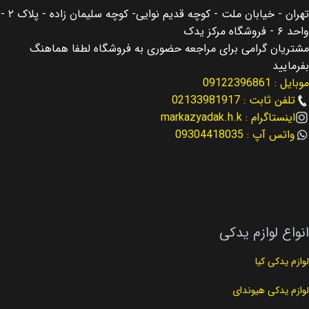
تهران - خیابان ملت - کوچه قدیم نوایی- کوچه سلیمان زاده - پلاک ۲ -
اصالت کالا
اصالت کالا
اصلی
اصلی
واحد ۶ - فروشگاه مرکز یدک
مشتریان گرامی برای مراجعه حضوری به فروشگاه لطفا هماهنگ
مناسب برای
مناسب برای
النترا Elantra
النترا Elantra
بفرمایید
موبایل : 09122396861
مناسب برای سال
مناسب برای سال
2019
2019
تلفن ثابت : 02133981917
اینستاگرام : markazyadak.h.k
واتس آپ : 09304418035
نوع لوازم
کد فنی
لوازم موتوری
25212-2E820
کد فنی
نوع لوازم
25500-2E000
لوازم گیربکس
انواع لوازم یدکی
لوازم یدکی کیا
لوازم یدکی هیوندای