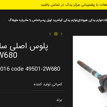
ات با پشتیبانی مرکز یدک در تماس باشید.
ات
لوازم یدکی هیوندای
لوازم یدکی کیا
خرید اویل پمپ
تماس با ما
درباره ما
وبلاگ
W680
 2016 code 49501-2W680
کمپانی تولید کننده
برند