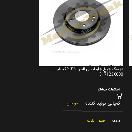
دیسک چرخ جلو اصلی النترا 2019 کد فنی
517122W700
517123X000
اطلاعات بیشتر
اطلاعات بیشتر
کمپانی تولید کننده
کمپانی تولید کنن
موبیس
برند
برند
جنیون پارت
جنیون پار