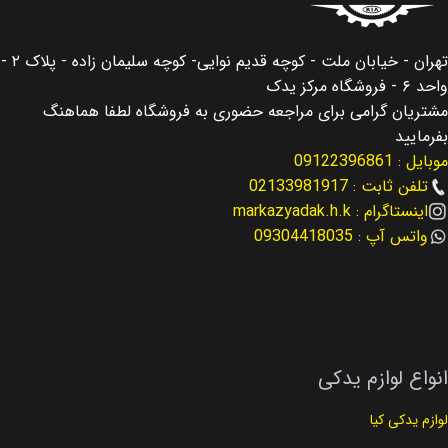
اصالت کالا
کشور سازنده
اصلی
کره جنوبی
تهران - خیابان ملت - کوچه قدیم نوایی- کوچه سلیمان زاده - پلاک ۲ -
مناسب برای
اصالت کالا
سانتافه Santafe
اصلی
واحد ۶ - فروشگاه مرکز یدک
مشتریان گرامی برای مراجعه حضوری به فروشگاه لطفا هماهنگ
مناسب برای سال
مناسب برای
سانتافه Santafe
بفرمایید
موبایل : 09122396861
2013 – 2016
مناسب برای سال
تلفن ثابت : 02133981917
اینستاگرام : markazyadak.h.k
نوع لوازم
لوازم موتوری
2013 – 2016
واتس آپ : 09304418035
کد فنی
نوع لوازم
23410-2G211
لوازم موتوری
کد فنی
24350-2GGA0
انواع لوازم یدکی
لوازم یدکی کیا