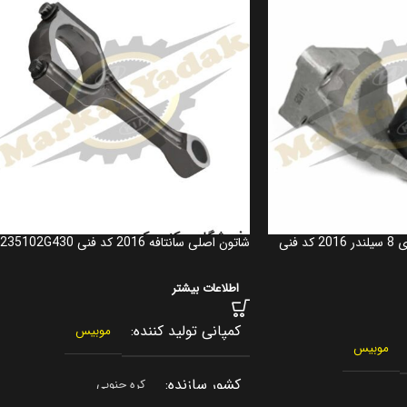
دسته موتور اصلی موهاوی 8 سیلندر 2016 کد فنی
شاتون اصلی سانتافه 2016 کد فنی 235102G430
اطلاعات بیشتر
کمپانی تولید کننده
موبیس
موبیس
کشور سازنده
کره جنوبی