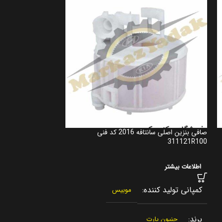
صافی بنزین اصلی سانتافه 2016 کد فنی
283232GGA1
311121R100
اطلاعات بیشتر
اطلاعات بیشتر
کمپانی تولید کننده
کمپانی تولید کنن
موبیس
برند
برند
جنیون پارت
جنیون پار