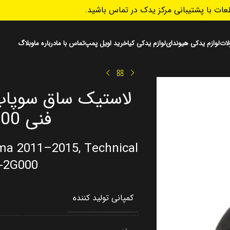
ات با پشتیبانی مرکز یدک در تماس باشید.
ات
لوازم یدکی هیوندای
لوازم یدکی کیا
خرید اویل پمپ
تماس با ما
درباره ما
وبلاگ
فنی 222242G000
ima 2011–2015, Technical
-2G000
کمپانی تولید کننده