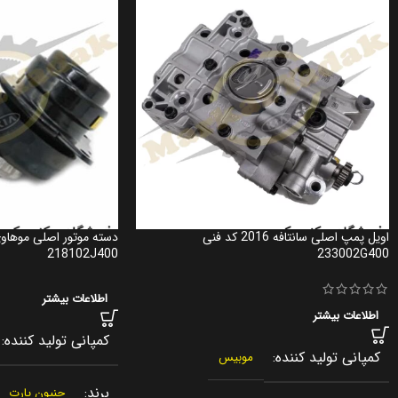
اویل پمپ اصلی سانتافه 2016 کد فنی
218102J400
233002G400
اطلاعات بیشتر
اطلاعات بیشتر
کمپانی تولید کننده
کمپانی تولید کننده
موبیس
برند
جنیون پارت