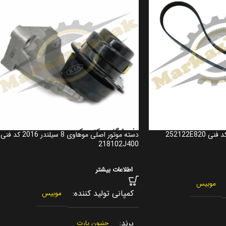
دسته موتور اصلی موهاوی 8 سیلندر 2016 کد فنی
218102J400
اطلاعات بیشتر
موبیس
کمپانی تولید کننده
موبیس
برند
جنیون پارت