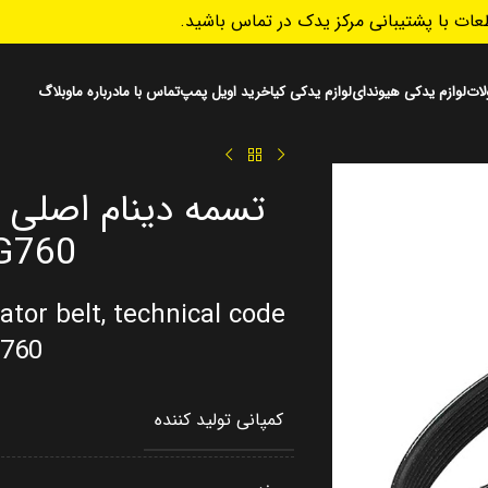
ات با پشتیبانی مرکز یدک در تماس باشید.
ات
لوازم یدکی هیوندای
لوازم یدکی کیا
خرید اویل پمپ
تماس با ما
درباره ما
وبلاگ
G760
ator belt, technical code
760
کمپانی تولید کننده