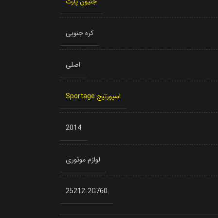
جنیون پارت
کره جنوبی
اصلی
اسپورتیج Sportage
2014
لوازم موتوری
25212-2G760