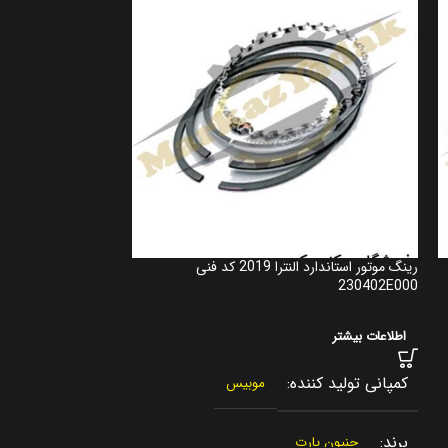
رینگ موتور استاندارد النترا 2019 کد فنی
شاتون النترا 2016 کد فنی 235102E101
230402E000
اطلاعات بیشتر
اطلاعات بیشتر
کمپانی تولید کنن
کمپانی تولید کننده
موبیس
برند
جنیون پار
برند
جنیون پارت