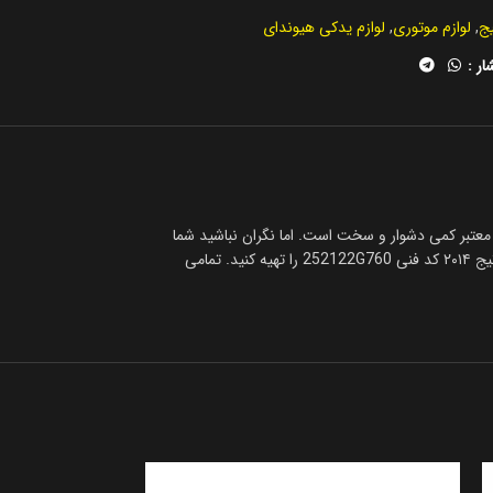
یج
,
لوازم موتوری
,
لوازم یدکی هیوندای
ار :
 252122G760 دشوار است، باتوجه به وارداتی بودن تسمه تایم اصلی اسپورتیج ۲۰۱۴ پیدا کردن فروشگاه معتبر کمی دشوار و سخت است. اما نگران نباشید شما
می‌توانید خیلی سریع با تماس با کارشناسان مرکز یدک خیلی فوری با همکاران ما در تماس باشید تا در سریع‌ترین زمان ممکن با بهترین قیمت تسمه دینام اصلی اسپورتیج ۲۰۱۴ کد فنی 252122G760 را تهیه کنید. تمامی