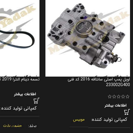
اویل پمپ اصلی سانتافه 2016 کد فنی
تسمه دینام النترا 2019 کد فنی 252122E820
233002G400
اطلاعات بیشتر
اطلاعات بیشتر
کمپانی تولید کننده
کمپانی تولید کننده
موبیس
برند
جنیون پارت