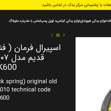
ات با پشتیبانی مرکز یدک در تماس باشید.
ات
لوازم یدکی هیوندای
لوازم یدکی کیا
خرید اویل پمپ
تماس با ما
درباره ما
وبلاگ
اسپیرال فرمان ( فن
K600
k spring) original old
010 technical code
600