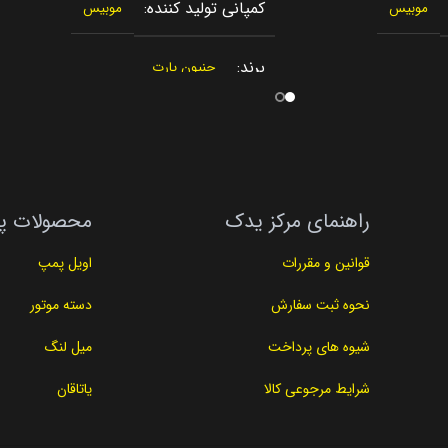
کمپانی تولید کننده
موبیس
موبیس
برند
جنیون پارت
کشور سازنده
 جنوبی
کره جنوبی
اصالت کالا
اصلی
راهنمای مرکز یدک
محصولات پ
مناسب برای
Elan
توسان Tucson
قوانین و مقررات
اویل پمپ
مناسب برای سال
2019
2019
نحوه ثبت سفارش
دسته موتور
شیوه های پرداخت
میل لنگ
نوع لوازم
311
لوازم جانبی
شرایط مرجوعی کالا
یاتاقان
کد فنی
قی
81320-2E010