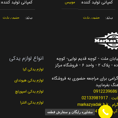
کمپانی تولید کننده
کمپانی تولید کننده
موبیس
برند
برند
جنیون پارت
جنیون پارت
کشور سازنده
کشور سازنده
کره جنوبی
کره
اصالت کالا
اصالت کالا
اصلی
اصلی
انواع لوازم یدکی
یابان ملت - کوچه قدیم نوایی- کوچه
مناسب برای
مناسب برای
سانتافه Santafe
النترا tra
سلیمان زاده - پلاک ۲ - واحد ۶ - فروشگاه مرکز
لوازم یدکی کیا
رامی برای مراجعه حضوری به فروشگاه
مناسب برای سال
مناسب برای سال
2013 – 2016
لوازم یدکی هیوندای
نگ بفرمایید
لوازم یدکی اسپورتچ
کد فنی
کد فنی
10-2V210
93490-2W310
02133981917
لوازم یدکی النترا
markazyadak.h
نوع لوازم
نوع لوازم
093044180
لوازم برقی
لوازم بر
مشاوره رایگان و سفارش قطعه