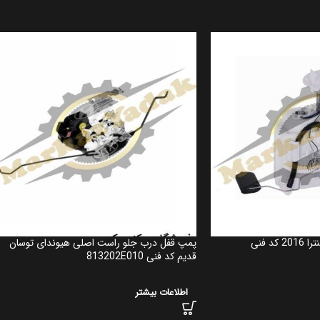
پمپ بنزین کامل اصلی النترا 2016 کد فنی
پمپ قفل درب جلو راست اصلی هیوندای توسان
قدیم کد فنی 813202E010
اطلاعات بیشتر