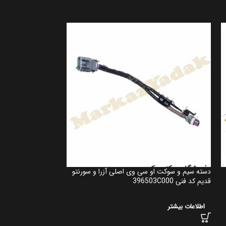
دسته سیم و سوکت او سی وی اصلی آزرا و سورنتو
کلید ترمز دستی برقی
قدیم کد فنی 396503C000
کد فنی 93300c16104x
اطلاعات بیشتر
اطلاعات بیشتر