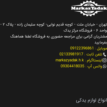
اصالت کالا
کشور سازنده
اصلی
کره جنوبی
مناسب برای
اصالت کالا
سانتافه Santafe
اصلی
تهران - خیابان ملت - کوچه قدیم نوایی- کوچه سلیمان زاده - پلاک ۲ -
واحد ۶ - فروشگاه مرکز یدک
مناسب برای سال
مناسب برای
سانتافه Santafe
مشتریان گرامی برای مراجعه حضوری به فروشگاه لطفا هماهنگ
بفرمایید
2013 – 2016
موبایل : 09122396861
مناسب برای سال
تلفن ثابت : 02133981917
نوع لوازم
اینستاگرام : markazyadak.h.k
لوازم موتوری
2013 – 2016
واتس آپ : 09304418035
کد فنی
کد فنی
25212-2GGA1
23410-2G211
نوع لوازم
لوازم موتوری
انواع لوازم یدکی