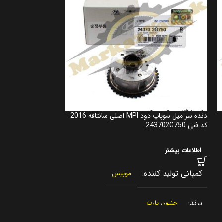
دنده سر میل سوپاپ دود MPI اصلی سانتافه 2016
کد فنی 243702G750
کد فنی 243502GGA0
اطلاعات بیشتر
اطلاعات بیشتر
کمپانی تولید کننده
کمپانی تولید کنن
موبیس
برند
برند
جنیون پارت
جنیون پار