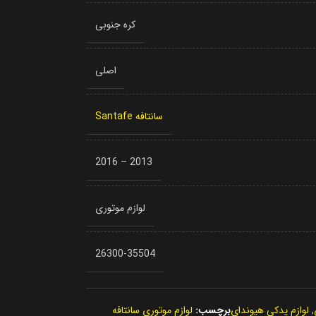
کره جنوبی
اصلی
سانتافه Santafe
2013 – 2016
لوازم موتوری
26300-35504
,
لوازم یدکی هیوندای
برچسب:
لوازم موتوری سانتافه