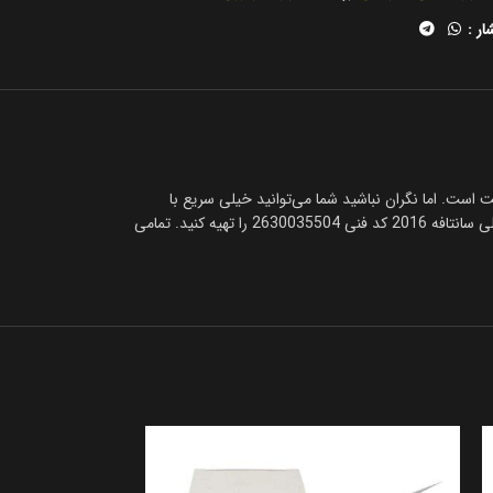
ار :
غن اصلی سانتافه 2016 پیدا کردن فروشگاه معتبر کمی دشوار و سخت است. اما نگران نباشید شما می‌توانید خیلی سریع با
تماس با کارشناسان مرکز یدک خیلی فوری با همکاران ما در تماس باشید تا در سریع‌ترین زمان ممکن با بهترین قیمت فیلتر روغن اصلی سانتافه 2016 با فیلتر روغن اصلی سانتافه 2016 کد فنی 2630035504 را تهیه کنید. تمامی