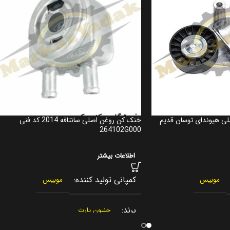
ی هیوندای توسان قدیم
خنک کن روغن اصلی سانتافه 2014 کد فنی
264102G000
اطلاعات بیشتر
کمپانی تولید کننده
موبیس
موبیس
برند
جنیون پارت