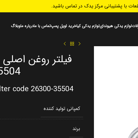
ات با پشتیبانی مرکز یدک در تماس باشید.
ات
لوازم یدکی هیوندای
لوازم یدکی کیا
خرید اویل پمپ
تماس با ما
درباره ما
وبلاگ
5504
filter code 26300-35504
کمپانی تولید کننده
برند