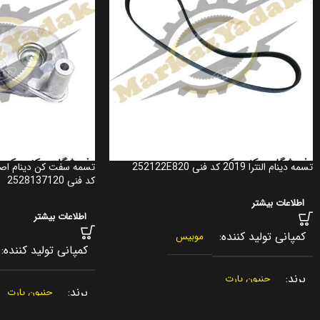
تسمه دینام النترا 2019 کد فنی 252122E820
تسمه سفت کن دینام اصل
کد فنی 2528137120
اطلاعات بیشتر
اطلاعات بیشتر
کمپانی تولید کننده
موبیس
کمپانی تولید کننده
برند
جنیون پارت
برند
جنیون پارت