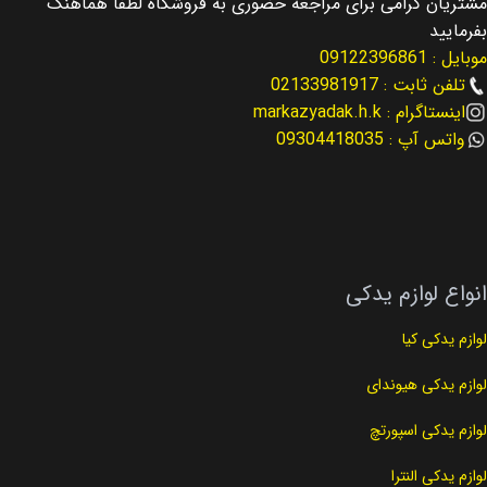
مشتریان گرامی برای مراجعه حضوری به فروشگاه لطفا هماهنگ
مناسب برای
مناسب برای
توسان Tucson
بفرمایید
موبایل : 09122396861
اسپورتیج Sportage
مناسب برای سال
2019
تلفن ثابت : 02133981917
اینستاگرام : markazyadak.h.k
مناسب برای سال
واتس آپ : 09304418035
نوع لوازم
لوازم جلوبندی
2013 – 2016
کد فنی
57700-1F800
نوع لوازم
لوازم جلوبندی
انواع لوازم یدکی
کد فنی
51712-3K110
لوازم یدکی کیا
لوازم یدکی هیوندای
لوازم یدکی اسپورتچ
لوازم یدکی النترا