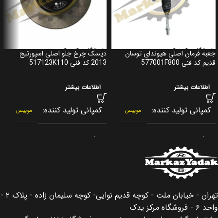
جعبه فرمان اصلی هیوندای توسان
دیسک چرخ جلو اصلی اسپورتیج
قدیم کد فنی 577001F800
2013 کد فنی 517123K110
اطلاعات بیشتر
اطلاعات بیشتر
کمپانی تولید کننده
کمپانی تولید کننده
موبیس
موبیس
برند
برند
جنیون پارت
جنیون پارت
کشور سازنده
کشور سازنده
کره جنوبی
کره جنوبی
تهران - خیابان ملت - کوچه قدیم نوایی- کوچه سلیمان زاده - پلاک ۲ -
اصالت کالا
اصالت کالا
اصلی
اصلی
واحد ۶ - فروشگاه مرکز یدک