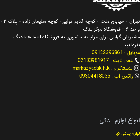
کشور سازنده
کشور سازنده
کره جنوبی
کره جنوبی
تهران - خیابان ملت - کوچه قدیم نوایی- کوچه سلیمان زاده - پلاک ۲ -
اصالت کالا
اصالت کالا
اصلی
اصلی
واحد ۶ - فروشگاه مرکز یدک
مشتریان گرامی برای مراجعه حضوری به فروشگاه لطفا هماهنگ
مناسب برای
مناسب برای
بفرمایید
موبایل : 09122396861
جنسیس Gensesis
اسپورتیج Sportage
تلفن ثابت : 02133981917
اینستاگرام : markazyadak.h.k
نوع لوازم
مناسب برای سال
لوازم عقب بندی
واتس آپ : 09304418035
2013 – 2016
کد فنی
55360-3M500
نوع لوازم
لوازم عقب بندی
انواع لوازم یدکی
کد فنی
58411-3A300
لوازم یدکی کیا