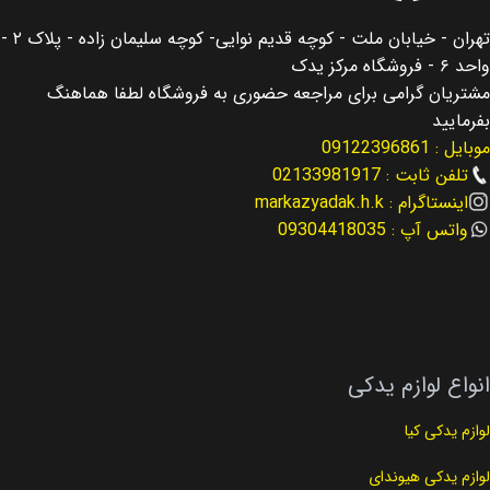
تهران - خیابان ملت - کوچه قدیم نوایی- کوچه سلیمان زاده - پلاک ۲ -
اصالت کالا
اصالت کالا
اصلی
اصلی
واحد ۶ - فروشگاه مرکز یدک
مشتریان گرامی برای مراجعه حضوری به فروشگاه لطفا هماهنگ
مناسب برای
مناسب برای
موهاوی Mohave
بفرمایید
موبایل : 09122396861
جنسیس Gensesis
نوع لوازم
لوازم عقب بندی
تلفن ثابت : 02133981917
اینستاگرام : markazyadak.h.k
نوع لوازم
لوازم عقب بندی
واتس آپ : 09304418035
کد فنی
55331-2J000
کد فنی
55360-3M500
انواع لوازم یدکی
لوازم یدکی کیا
لوازم یدکی هیوندای