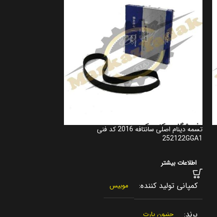
تسمه دینام اصلی سانتافه 2016 کد فنی
شاتون اصلی سانتافه 2016 کد فنی 35102G430
252122GGA1
اطلاعات بیشتر
اطلاعات بیشتر
کمپانی تولید کنن
کمپانی تولید کننده
موبیس
کشور سازنده
برند
جنیون پارت