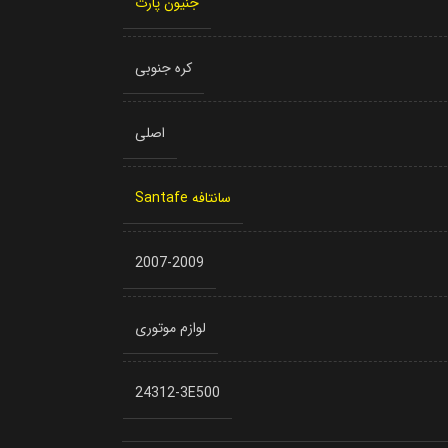
جنیون پارت
کره جنوبی
اصلی
سانتافه Santafe
2007-2009
لوازم موتوری
24312-3E500