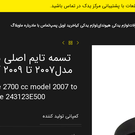
ات با پشتیبانی مرکز یدک در تماس باشید.
ات
لوازم یدکی هیوندای
لوازم یدکی کیا
خرید اویل پمپ
تماس با ما
درباره ما
وبلاگ
مدل۲۰۰۷ تا ۲۰۰۹ کد فنی 243123E500
e 2700 cc model 2007 to
de 243123E500
کمپانی تولید کننده