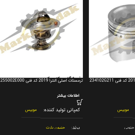
ترمستات اصلی النترا 2019 کد فنی 255002E000
اطلاعات بیشتر
کمپانی تولید کننده
موبیس
موبیس
برند
 جنوبی
جنیون پارت