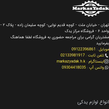
کشور سازنده
کره جنوبی
اصالت کالا
اصلی
اصالت کالا
اصلی
تهران - خیابان ملت - کوچه قدیم نوایی- کوچه سلیمان زاده - پلاک ۲ -
مناسب برای
سانتافه Santafe
واحد ۶ - فروشگاه مرکز یدک
مناسب برای
النترا Elantra
مشتریان گرامی برای مراجعه حضوری به فروشگاه لطفا هماهنگ
مناسب برای سال
بفرمایید
موبایل : 09122396861
مناسب برای سال
2019
2013 – 2016
تلفن ثابت : 02133981917
اینستاگرام : markazyadak.h.k
کد فنی
25212-2E820
نوع لوازم
لوازم موتوری
واتس آپ : 09304418035
نوع لوازم
لوازم گیربکس
کد فنی
23300-2G400
انواع لوازم یدکی