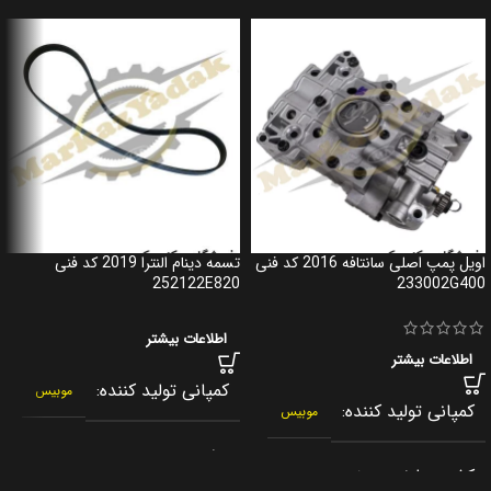
اویل پمپ اصلی سانتافه 2016 کد فنی
تسمه دینام النترا 2019 کد فنی
252122E820
233002G400
اطلاعات بیشتر
اطلاعات بیشتر
کمپانی تولید کننده
موبیس
کمپانی تولید کننده
موبیس
برند
جنیون پارت
کشور سازنده
کره جنوبی