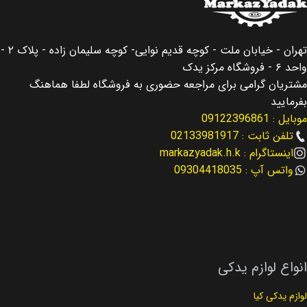
کشور سازنده
کشور سازنده
کره جنوبی
کره جنوبی
تهران - خیابان ملت - کوچه قدیم نوایی- کوچه سلیمان زاده - پلاک ۲ -
اصالت کالا
اصالت کالا
اصلی
اصلی
واحد ۶ - فروشگاه مرکز یدک
مشتریان گرامی برای مراجعه حضوری به فروشگاه لطفا هماهنگ
مناسب برای
مناسب برای
سانتافه Santafe
النترا Elantra
بفرمایید
موبایل : 09122396861
مناسب برای سال
مناسب برای سال
2019
تلفن ثابت : 02133981917
اینستاگرام : markazyadak.h.k
2013 – 2016
واتس آپ : 09304418035
کد فنی
25212-2E820
کد فنی
25500-2GGA0
نوع لوازم
لوازم گیربکس
نوع لوازم
لوازم موتوری
انواع لوازم یدکی
لوازم یدکی کیا