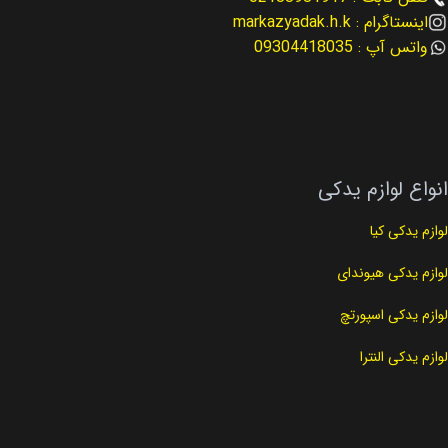
اینستاگرام : markazyadak.h.k
کد فنی
25212-2E820
نوع لوازم
لوازم موتوری
واتس آپ : 09304418035
نوع لوازم
لوازم گیربکس
کد فنی
23300-2G400
انواع لوازم یدکی
لوازم یدکی کیا
لوازم یدکی هیوندای
لوازم یدکی اسپورتچ
لوازم یدکی النترا