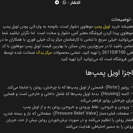
انتشار :
توضیحات
همیشه خرید
اویل پمپ
موهاوی دشوار است، باتوجه به وارداتی بودن اویل پمپ
موهاوی پیدا کردن فروشگاه معتبر کمی دشوار و سخت است. اما نگران نباشید شما
می‌توانید خیلی سریع با تماس با کارشناسان مرکز یدک خیلی فوری با همکاران ما در
تماس باشید تا در سریع‌ترین زمان ممکن با بهترین قیمت اویل پمپ موهاوی با کد
فنی 261103F100 را تهیه کنید. تمامی محصولات
مرکز یدک
ضمانت شده توسط
این فروشگاه است که می‌توانید آنرا تهیه کنید.
اجزا اویل پمپ‌ها
– روتور (Rotor): قسمتی از اویل پمپ‌ها که با چرخش، روغن را جابجا می‌کند.
– کاسه (Housing): بدنه اویل پمپ‌ها که شامل داخلی و خارجی است و فضایی
برای چرخش روتور فراهم می‌کند.
– ورودی و خروجی: نقاط ورودی و خروجی روغن به و از اویل پمپ.
– صفحات فشرده‌ساز (Pressure Relief Valve): صفحاتی که باز و بسته شدن،
فشار روغن را تنظیم می‌کنند و در صورت برش‌خوردن روغن بیش از حد، جریان
روغن را به مسیر احتیاطی هدایت می‌کنند.