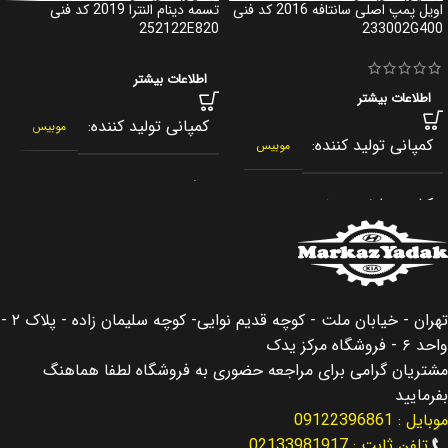
اویل پمپ اصلی سانتافه 2016 کد فنی
تسمه دینام النترا 2019 کد فنی
252122E820
233002G400
اطلاعات بیشتر
اطلاعات بیشتر
کمپانی تولید کننده
موبیس
کمپانی تولید کننده
موبیس
برند
جنیون پارت
کشور سازنده
کره جنوبی
کشور سازنده
کره جنوبی
اصالت کالا
اصلی
اصالت کالا
اصلی
تهران - خیابان ملت - کوچه قدیم نوایی- کوچه سلیمان زاده - پلاک ۲ -
مناسب برای
سانتافه Santafe
واحد ۶ - فروشگاه مرکز یدک
مناسب برای
النترا Elantra
مشتریان گرامی برای مراجعه حضوری به فروشگاه لطفا هماهنگ
مناسب برای سال
بفرمایید
موبایل : 09122396861
مناسب برای سال
2019
2013 – 2016
تلفن ثابت : 02133981917