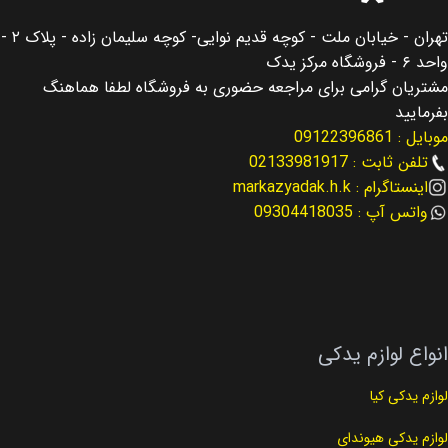
اصالت کالا
اصالت کالا
اصلی
اصلی
تهران - خیابان ملت - کوچه قدیم نوایی- کوچه سلیمان زاده - پلاک ۲ -
واحد ۶ - فروشگاه مرکز یدک
مناسب برای
مناسب برای
سانتافه Santafe
سورنتو Sorento
مشتریان گرامی برای مراجعه حضوری به فروشگاه لطفا هماهنگ
بفرمایید
موبایل : 09122396861
مناسب برای سال
مناسب برای سال
2017
2015
تلفن ثابت : 02133981917
اینستاگرام : markazyadak.h.k
نوع لوازم
نوع لوازم
لوازم گیربکس
لوازم گیربکس
واتس آپ : 09304418035
کد فنی
کد فنی
56400-C5000
45841-3b050
انواع لوازم یدکی
لوازم یدکی کیا
لوازم یدکی هیوندای