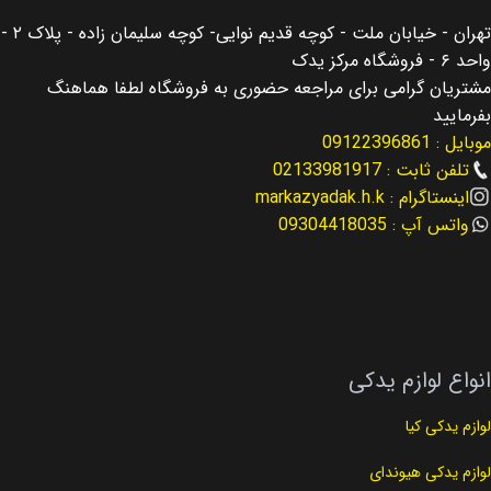
اصالت کالا
اصالت کالا
اصلی
اصلی
تهران - خیابان ملت - کوچه قدیم نوایی- کوچه سلیمان زاده - پلاک ۲ -
واحد ۶ - فروشگاه مرکز یدک
مناسب برای
مناسب برای
موهاوی Mohave
هیوندای اکسنت
مشتریان گرامی برای مراجعه حضوری به فروشگاه لطفا هماهنگ
بفرمایید
موبایل : 09122396861
نوع لوازم
مناسب برای سال
لوازم گیربکس
2014
تلفن ثابت : 02133981917
اینستاگرام : markazyadak.h.k
کد فنی
نوع لوازم
46240-4C000
لوازم گیربکس
واتس آپ : 09304418035
کد فنی
46321-23001
انواع لوازم یدکی
لوازم یدکی کیا
لوازم یدکی هیوندای