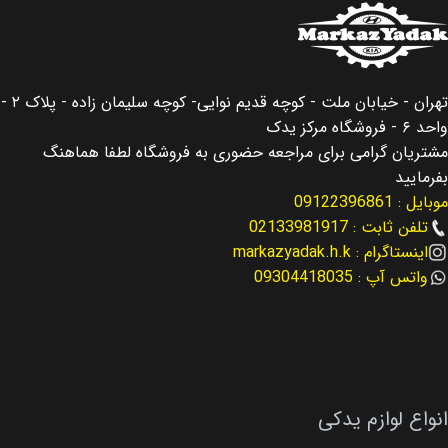
اصالت کالا
کشور سازنده
اصلی
کره جنوبی
مناسب برای
اصالت کالا
سانتافه Santafe
اصلی
تهران - خیابان ملت - کوچه قدیم نوایی- کوچه سلیمان زاده - پلاک ۲ -
واحد ۶ - فروشگاه مرکز یدک
مناسب برای سال
مناسب برای
سانتافه Santafe
مشتریان گرامی برای مراجعه حضوری به فروشگاه لطفا هماهنگ
بفرمایید
2013 – 2016
موبایل : 09122396861
مناسب برای سال
تلفن ثابت : 02133981917
نوع لوازم
اینستاگرام : markazyadak.h.k
لوازم موتوری
2013 – 2016
واتس آپ : 09304418035
کد فنی
کد فنی
25500-2GGA0
23410-2G211
نوع لوازم
لوازم موتوری
انواع لوازم یدکی