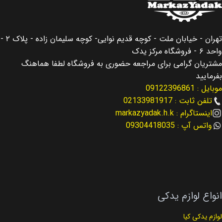
کشور سازنده
کره جنوبی
اصالت کالا
اصلی
اصالت کالا
اصلی
تهران - خیابان ملت - کوچه قدیم نوایی- کوچه سلیمان زاده - پلاک ۲ -
مناسب برای
سانتافه Santafe
واحد ۶ - فروشگاه مرکز یدک
مناسب برای
سانتافه Santafe
مشتریان گرامی برای مراجعه حضوری به فروشگاه لطفا هماهنگ
مناسب برای سال
بفرمایید
موبایل : 09122396861
مناسب برای سال
2013 – 2016
تلفن ثابت : 02133981917
اینستاگرام : markazyadak.h.k
2013 – 2016
نوع لوازم
لوازم موتوری
واتس آپ : 09304418035
کد فنی
24370-2G750
کد فنی
23300-2G400
نوع لوازم
لوازم موتوری
انواع لوازم یدکی
لوازم یدکی کیا