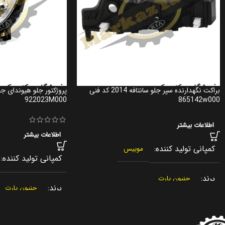
براکت نگهدارنده سپر جلو سانتافه 2014 کد فنی
پروژکتور جلو هیوندای 
922023M000
865142w000
اطلاعات بیشتر
اطلاعات بیشتر
کمپانی تولید کننده
موبیس
کمپانی تولید کننده
برند
جنیون پارت
برند
جنیون پارت
کشور سازنده
کره جنوبی
کشور سازنده
کره