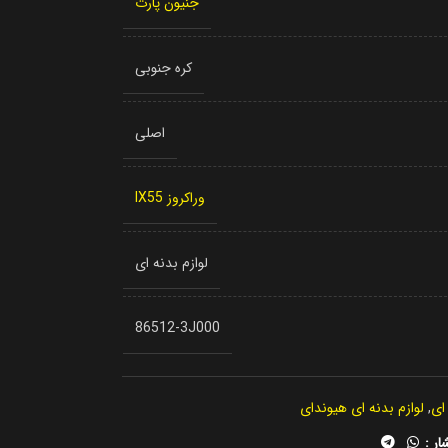
جنیون پارت
کره جنوبی
اصلی
وراکروز IX55
لوازم بدنه ای
86512-3J000
 ای
,
لوازم بدنه ای هیوندای
ار :