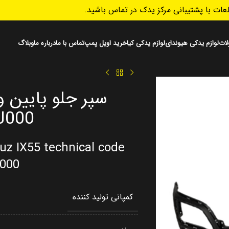
ات با پشتیبانی مرکز یدک در تماس باشید.
ات
لوازم یدکی هیوندای
لوازم یدکی کیا
خرید اویل پمپ
تماس با ما
درباره ما
وبلاگ
J000
uz IX55 technical code
000
کمپانی تولید کننده