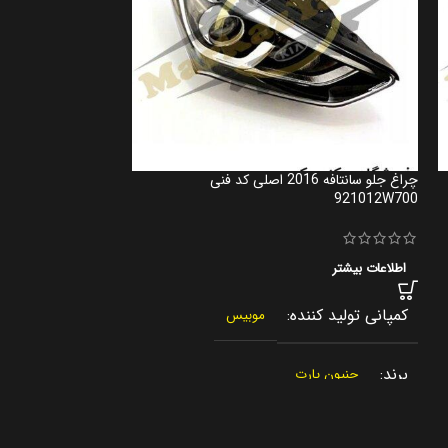
چراغ جلو سانتافه 2016 اصلی کد فنی
زبانه قفل درب کنس
921012W700
اطلاعات بیشتر
اطلاعات بیشتر
کمپانی تولید کنن
کمپانی تولید کننده
موبیس
برند
جنیون پار
برند
جنیون پارت
کشور سازنده
کشور سازنده
کره جنوبی