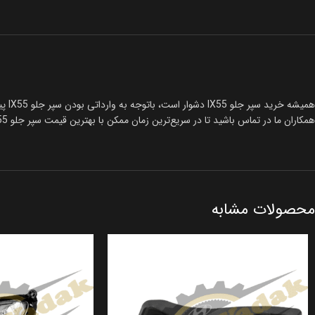
همیش
همکاران ما در تماس باشید تا در سریع‌ترین زمان ممکن با بهترین قیمت سپر جلو IX55 با کد فنی 865123J000 را تهیه کنید. تمامی محصولات
محصولات مشابه