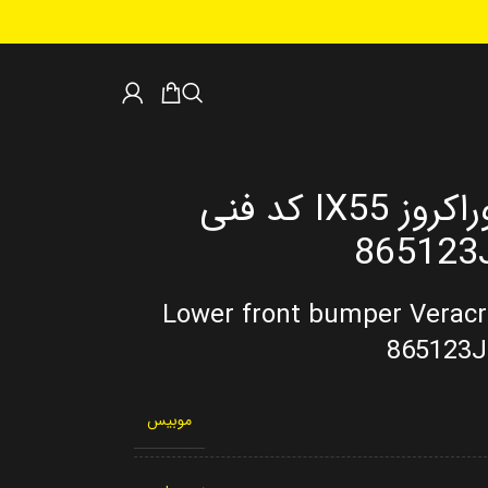
سپر جلو پایین وراکروز IX55 کد فنی
865123
Lower front bumper Veracr
865123J
موبیس