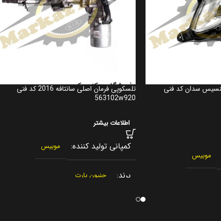
جنسیس سدان کد فنی
تلسکوپی فرمان اصلی سانتافه 2016 کد فنی
563102w920
اطلاعات بیشتر
کمپانی تولید کننده
موبیس
موبیس
برند
جنیون پارت
کشور سازنده
کره جنوبی
 جنوبی