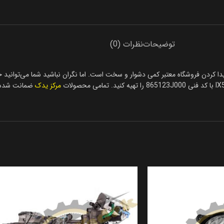
توضیحات
نظرات (0)
ه خرید سپر جلو IX55 دشوار است، باتوجه به وارداتی بودن سپر جلو IX55 پیدا کردن فروشگاه معتبر کمی دشوار و سخت است. اما
مرکز یدک
ضمانت شده تو