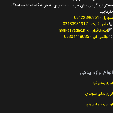
مشتریان گرامی برای مراجعه حضوری به فروشگاه لطفا هماهنگ
مناسب برای
مناسب برای
سانتافه Santafe
سانتافه Santafe
بفرمایید
موبایل : 09122396861
نوع لوازم
مناسب برای سال
لوازم عقب بندی
تلفن ثابت : 02133981917
اینستاگرام : markazyadak.h.k
2013 – 2016
واتس آپ : 09304418035
کد فنی
55118-2W100
نوع لوازم
لوازم جلوبندی
کد فنی
54584-3M000
انواع لوازم یدکی
لوازم یدکی کیا
لوازم یدکی هیوندای
لوازم یدکی اسپورتچ