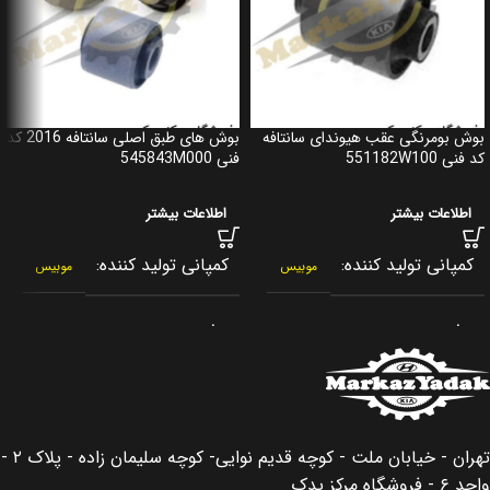
بوش بومرنگی عقب هیوندای سانتافه
بوش های طبق اصلی سانتافه 2016 کد
کد فنی 551182W100
فنی 545843M000
اطلاعات بیشتر
اطلاعات بیشتر
کمپانی تولید کننده
کمپانی تولید کننده
موبیس
موبیس
برند
برند
جنیون پارت
جنیون پارت
کشور سازنده
کشور سازنده
کره جنوبی
کره جنوبی
تهران - خیابان ملت - کوچه قدیم نوایی- کوچه سلیمان زاده - پلاک ۲ -
اصالت کالا
اصالت کالا
اصلی
اصلی
واحد ۶ - فروشگاه مرکز یدک