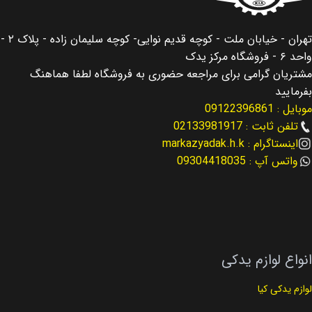
مناسب برای
اصالت کالا
سانتافه Santafe
اصلی
تهران - خیابان ملت - کوچه قدیم نوایی- کوچه سلیمان زاده - پلاک ۲ -
واحد ۶ - فروشگاه مرکز یدک
مناسب برای سال
مناسب برای
النترا Elantra
مشتریان گرامی برای مراجعه حضوری به فروشگاه لطفا هماهنگ
بفرمایید
2013 – 2016
موبایل : 09122396861
مناسب برای سال
2019
تلفن ثابت : 02133981917
نوع لوازم
اینستاگرام : markazyadak.h.k
لوازم موتوری
کد فنی
25212-2E820
واتس آپ : 09304418035
کد فنی
23410-2G211
نوع لوازم
لوازم گیربکس
انواع لوازم یدکی
لوازم یدکی کیا