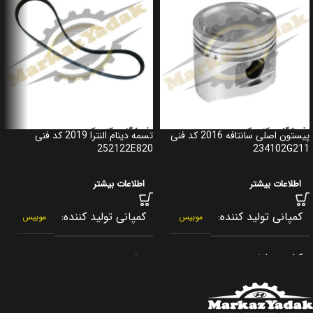
پیستون اصلی سانتافه 2016 کد فنی
تسمه دینام النترا 2019 کد فنی
252122E820
234102G211
اطلاعات بیشتر
اطلاعات بیشتر
کمپانی تولید کننده
کمپانی تولید کننده
موبیس
موبیس
کشور سازنده
برند
کره جنوبی
جنیون پارت
اصالت کالا
کشور سازنده
اصلی
کره جنوبی