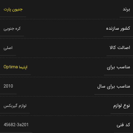
برند
جنیون پارت
کشور سازنده
کره جنوبی
اصالت کالا
اصلی
مناسب برای
اپتیما Optima
مناسب برای سال
2010
نوع لوازم
لوازم گیربکس
کد فنی
45682-3a201