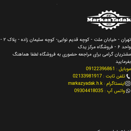
برند
جنیون پارت
برند
جنیون پارت
کشور سازنده
کره جنوبی
کشور سازنده
کره جنوبی
اصالت کالا
اصلی
تهران - خیابان ملت - کوچه قدیم نوایی- کوچه سلیمان زاده - پلاک ۲ -
اصالت کالا
اصلی
واحد ۶ - فروشگاه مرکز یدک
مناسب برای
سانتافه Santafe
مشتریان گرامی برای مراجعه حضوری به فروشگاه لطفا هماهنگ
مناسب برای
سانتافه Santafe
بفرمایید
موبایل : 09122396861
مناسب برای سال
2015
نوع لوازم
لوازم گیربکس
تلفن ثابت : 02133981917
اینستاگرام : markazyadak.h.k
نوع لوازم
لوازم گیربکس
واتس آپ : 09304418035
کد فنی
53000-3B500
کد فنی
45841-3b050