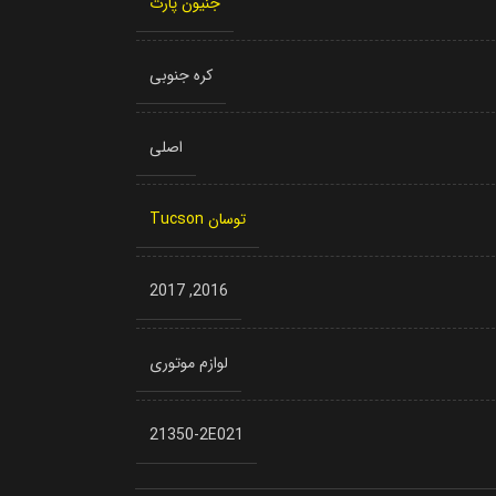
جنیون پارت
کره جنوبی
اصلی
توسان Tucson
2017
,
2016
لوازم موتوری
21350-2E021