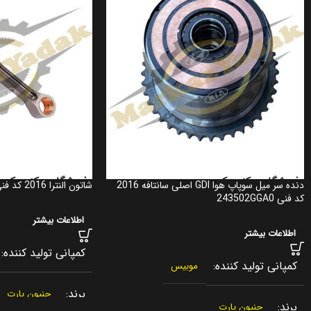
دنده سر میل سوپاپ هوا GDI اصلی سانتافه 2016
شاتون النترا 2016 کد فنی 235102E101
کد فنی 243502GGA0
اطلاعات بیشتر
اطلاعات بیشتر
کمپانی تولید کننده
کمپانی تولید کننده
موبیس
برند
جنیون پارت
برند
جنیون پارت