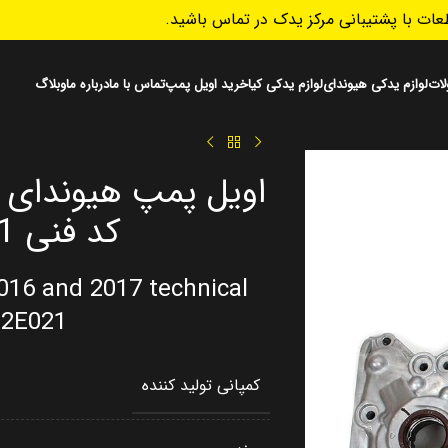
ات با پشتیبانی مرکز یدک در تماس باشید.
ات
لوازم یدکی هیوندای
لوازم یدکی کیا
خرید اویل پمپ
تماس با ما
درباره ما
وبلاگ
کد فنی 213502E021
016 and 2017 technical
02E021
کمپانی تولید کننده