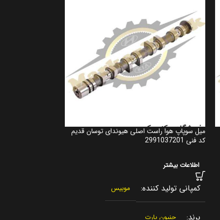
میل سوپاپ هوا راست اصلی هیوندای توسان قدیم
کد فنی 2991037201
209102gu05
اطلاعات بیشتر
اطلاعات بیشتر
کمپانی تولید کننده
موبیس
کمپانی تولید کنن
برند
جنیون پارت