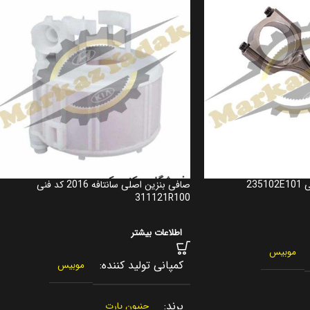
صافی بنزین اصلی سانتافه 2016 کد فنی
311121R100
اطلاعات بیشتر
موبیس
کمپانی تولید کننده
موبیس
برند
جنیون پارت