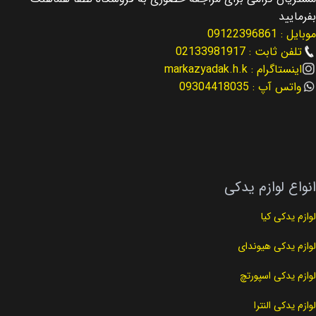
مناسب برای
مناسب برای
بفرمایید
موبایل : 09122396861
جنسیس Gensesis
جنسیس Gensesis
تلفن ثابت : 02133981917
اینستاگرام : markazyadak.h.k
نوع لوازم
نوع لوازم
لوازم عقب بندی
لوازم عقب بندی
واتس آپ : 09304418035
کد فنی
کد فنی
55360-3M500
55350-3M500
انواع لوازم یدکی
لوازم یدکی کیا
لوازم یدکی هیوندای
لوازم یدکی اسپورتچ
لوازم یدکی النترا