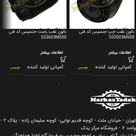
بالون عقب چپ جنسیس کد فنی
بالون عقب راست جنسیس کد فنی
553603M500
553503M500
اطلاعات بیشتر
اطلاعات بیشتر
کمپانی تولید کننده
کمپانی تولید کننده
موبیس
موبیس
برند
برند
جنیون پارت
جنیون پارت
کشور سازنده
کشور سازنده
کره جنوبی
کره جنوبی
تهران - خیابان ملت - کوچه قدیم نوایی- کوچه سلیمان زاده - پلاک ۲ -
اصالت کالا
اصالت کالا
اصلی
اصلی
واحد ۶ - فروشگاه مرکز یدک
مشتریان گرامی برای مراجعه حضوری به فروشگاه لطفا هماهنگ