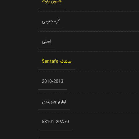
جنیون پارت
کره جنوبی
اصلی
سانتافه Santafe
2010-2013
لوازم جلوبندی
58101-2PA70