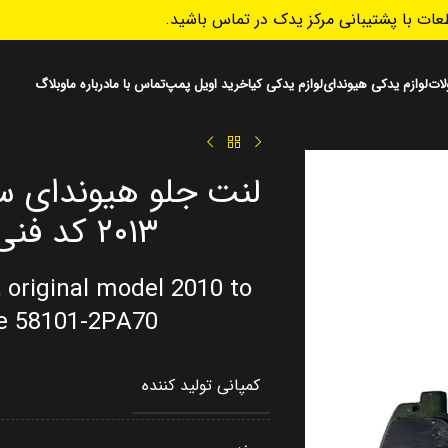
ات با پشتیبانی مرکز یدک در تماس باشید.
ات
لوازم یدکی هیوندای
لوازم یدکی کیا
خرید اویل پمپ
تماس با ما
درباره ما
وبلاگ
۲۰۱۳ کد فنی 581012PA70
 original model 2010 to
de 58101-2PA70
کمپانی تولید کننده