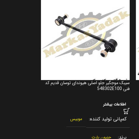
سیبک موجگیر جلو اصلی هیوندای توسان قدیم کد
فنی 548302E100
546513W050
اطلاعات بیشتر
اطلاعات بیشتر
کمپانی تولید کننده
کمپانی تولید کنن
موبیس
برند
برند
جنیون پارت
جنیون پار