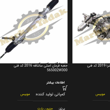
تلسکوپی فرمان اصلی النترا 2019 کد فنی
جعبه فرمان اصلی سانتافه 2016 کد فنی
565002W300
اطلاعات بیشتر
کمپانی تولید کننده
موبیس
موبیس
برند
جنیون پارت