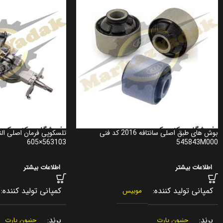
بوش های طبق اصلی سانتافه 2016 کد فنی
563103×605
545843M000
اطلاعات بیشتر
اطلاعات بیشتر
کمپانی تولید کننده
کمپانی تولید کننده
موبیس
برند
برند
جنیون پارت
جنیون پارت