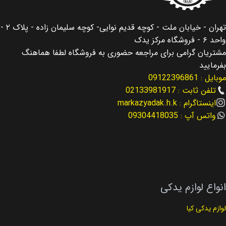
اصالت کالا
اصالت کالا
اصلی
اصلی
تهران - خیابان ملت - کوچه قدیم نوایی- کوچه سلیمان زاده - پلاک ۲ -
واحد ۶ - فروشگاه مرکز یدک
مناسب برای
مناسب برای
سورنتو Sorento
مشتریان گرامی برای مراجعه حضوری به فروشگاه لطفا هماهنگ
بفرمایید
آزرا گرنجور Azera Granger
موبایل : 09122396861
مناسب برای سال
2017
تلفن ثابت : 02133981917
مناسب برای سال
اینستاگرام : markazyadak.h.k
2019
نوع لوازم
لوازم گیربکس
واتس آپ : 09304418035
نوع لوازم
لوازم گیربکس
کد فنی
56400-C5000
کد فنی
46321-3B000
انواع لوازم یدکی
لوازم یدکی کیا