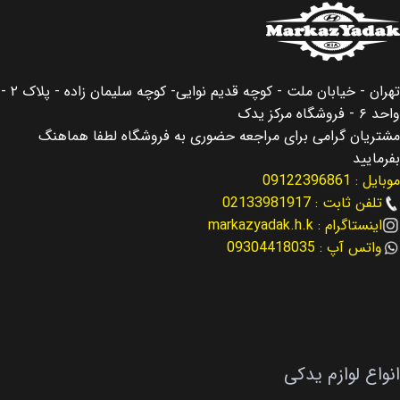
کشور سازنده
کره جنوبی
کشور سازنده
کره جنوبی
اصالت کالا
اصلی
تهران - خیابان ملت - کوچه قدیم نوایی- کوچه سلیمان زاده - پلاک ۲ -
اصالت کالا
اصلی
واحد ۶ - فروشگاه مرکز یدک
مناسب برای
سانتافه Santafe
مشتریان گرامی برای مراجعه حضوری به فروشگاه لطفا هماهنگ
مناسب برای
توسان Tucson
بفرمایید
موبایل : 09122396861
مناسب برای سال
مناسب برای سال
2019
تلفن ثابت : 02133981917
اینستاگرام : markazyadak.h.k
2013 – 2016
واتس آپ : 09304418035
نوع لوازم
لوازم جانبی
کد فنی
31110-2B000
کد فنی
81320-2E010
نوع لوازم
لوازم برقی
انواع لوازم یدکی