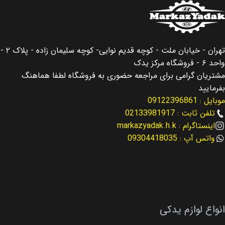
اصالت کالا
اصلی
اصالت کالا
اصلی
مناسب برای
سانتافه Santafe
تهران - خیابان ملت - کوچه قدیم نوایی- کوچه سلیمان زاده - پلاک ۲ -
مناسب برای
سانتافه Santafe
واحد ۶ - فروشگاه مرکز یدک
مناسب برای سال
مشتریان گرامی برای مراجعه حضوری به فروشگاه لطفا هماهنگ
مناسب برای سال
بفرمایید
2013 – 2016
موبایل : 09122396861
2013 – 2016
تلفن ثابت : 02133981917
نوع لوازم
اینستاگرام : markazyadak.h.k
لوازم موتوری
نوع لوازم
لوازم موتوری
واتس آپ : 09304418035
کد فنی
23410-2G211
کد فنی
23300-2G400
انواع لوازم یدکی