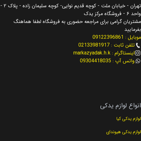
تهران - خیابان ملت - کوچه قدیم نوایی- کوچه سلیمان زاده - پلاک ۲ -
اصالت کالا
اصالت کالا
اصلی
اصلی
واحد ۶ - فروشگاه مرکز یدک
مشتریان گرامی برای مراجعه حضوری به فروشگاه لطفا هماهنگ
مناسب برای
مناسب برای
سانتافه Santafe
سانتافه Santafe
بفرمایید
موبایل : 09122396861
مناسب برای سال
نوع لوازم
2015
لوازم گیربکس
تلفن ثابت : 02133981917
اینستاگرام : markazyadak.h.k
واتس آپ : 09304418035
نوع لوازم
کد فنی
لوازم گیربکس
45245-3B710
کد فنی
45841-3b050
انواع لوازم یدکی
لوازم یدکی کیا
لوازم یدکی هیوندای