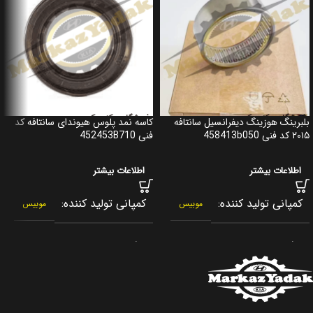
بلبرینگ هوزینگ دیفرانسیل سانتافه
کاسه نمد پلوس هیوندای سانتافه کد
۲۰۱۵ کد فنی 458413b050
فنی 452453B710
اطلاعات بیشتر
اطلاعات بیشتر
کمپانی تولید کننده
کمپانی تولید کننده
موبیس
موبیس
برند
برند
جنیون پارت
جنیون پارت
کشور سازنده
کشور سازنده
کره جنوبی
کره جنوبی