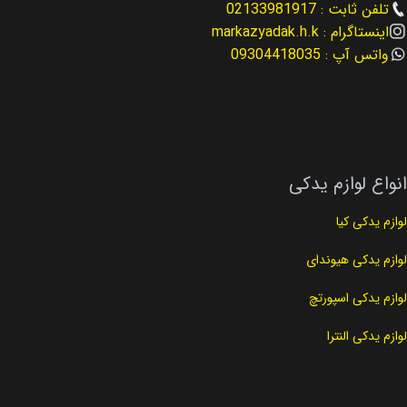
تلفن ثابت : 02133981917
اینستاگرام : markazyadak.h.k
نوع لوازم
کد فنی
لوازم موتوری
25212-2E820
واتس آپ : 09304418035
کد فنی
نوع لوازم
25500-2E000
لوازم گیربکس
انواع لوازم یدکی
لوازم یدکی کیا
لوازم یدکی هیوندای
لوازم یدکی اسپورتچ
لوازم یدکی النترا