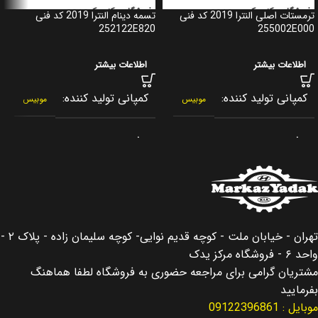
ترمستات اصلی النترا 2019 کد فنی
تسمه دینام النترا 2019 کد فنی
252122E820
255002E000
اطلاعات بیشتر
اطلاعات بیشتر
کمپانی تولید کننده
کمپانی تولید کننده
موبیس
موبیس
برند
برند
جنیون پارت
جنیون پارت
کشور سازنده
کشور سازنده
کره جنوبی
کره جنوبی
اصالت کالا
اصالت کالا
اصلی
اصلی
تهران - خیابان ملت - کوچه قدیم نوایی- کوچه سلیمان زاده - پلاک ۲ -
واحد ۶ - فروشگاه مرکز یدک
مناسب برای
مناسب برای
النترا Elantra
النترا Elantra
مشتریان گرامی برای مراجعه حضوری به فروشگاه لطفا هماهنگ
بفرمایید
موبایل : 09122396861
مناسب برای سال
مناسب برای سال
2019
2019