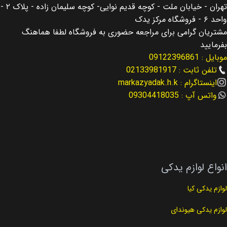
تهران - خیابان ملت - کوچه قدیم نوایی- کوچه سلیمان زاده - پلاک ۲ -
اصالت کالا
اصالت کالا
اصلی
اصلی
واحد ۶ - فروشگاه مرکز یدک
مشتریان گرامی برای مراجعه حضوری به فروشگاه لطفا هماهنگ
مناسب برای
مناسب برای
سانتافه Santafe
بفرمایید
موبایل : 09122396861
اسپورتیج Sportage
مناسب برای سال
تلفن ثابت : 02133981917
اینستاگرام : markazyadak.h.k
مناسب برای سال
2013 – 2016
واتس آپ : 09304418035
2013 – 2016
نوع لوازم
لوازم جلوبندی
نوع لوازم
لوازم عقب بندی
کد فنی
54584-3M000
انواع لوازم یدکی
کد فنی
58411-3A300
لوازم یدکی کیا
لوازم یدکی هیوندای