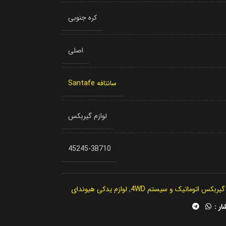
کره جنوبی
اصلی
سانتافه Santafe
لوازم گیربکس
45245-3B710
 گیربکس اتوماتیک و سیستم 4WD
,
لوازم یدکی هیوندای
ار :