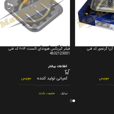
زرا گرنجور کد فنی
فیلتر گیربکس هیوندای اکسنت ۲۰۱۴ کد فنی
4632123001
اطلاعات بیشتر
کمپانی تولید کننده
موبیس
موبیس
برند
جنیون پارت
کشور سازنده
 جنوبی
کره جنوبی