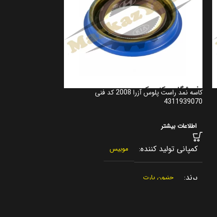
کاسه نمد راست پلوس آزرا 2008 کد فنی
کوپلینگ دیفرانسیل ه
478003B520
4311939070
اطلاعات بیشتر
اطلاعات بیشتر
کمپانی تولید کننده
کمپانی تولید کنن
موبیس
برند
برند
جنیون پارت
جنیون پار
کشور سازنده
کشور سازنده
کره جنوبی