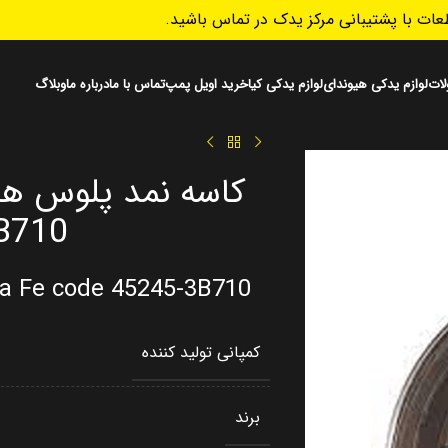
ات با پشتیبانی مرکز یدک در تماس باشید.
ات
لوازم یدکی هیوندای
لوازم یدکی کیا
خرید اویل پمپ
تماس با ما
درباره ما
وبلاگ
کاسه نمد پلوس هیو
B710
ta Fe code 45245-3B710
کمپانی تولید کننده
برند