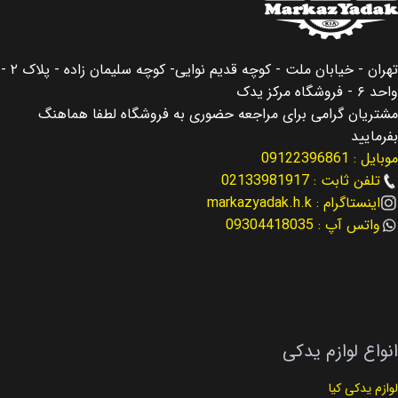
کشور سازنده
کشور سازنده
کره جنوبی
کره جنوبی
اصالت کالا
اصالت کالا
اصلی
اصلی
تهران - خیابان ملت - کوچه قدیم نوایی- کوچه سلیمان زاده - پلاک ۲ -
واحد ۶ - فروشگاه مرکز یدک
مناسب برای
مناسب برای
سانتافه Santafe
وراکروز IX55
مشتریان گرامی برای مراجعه حضوری به فروشگاه لطفا هماهنگ
بفرمایید
موبایل : 09122396861
مناسب برای سال
نوع لوازم
2014
لوازم جانبی
تلفن ثابت : 02133981917
اینستاگرام : markazyadak.h.k
نوع لوازم
کد فنی
لوازم موتوری
46720-3J2104X
واتس آپ : 09304418035
کد فنی
26410-2G000
انواع لوازم یدکی
لوازم یدکی کیا