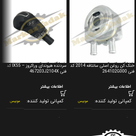
خنک کن روغن اصلی سانتافه 2014 کد
سردنده هیوندای وراکروز – IX55 کد
فنی 264102G000
فنی 467203J2104X
اطلاعات بیشتر
اطلاعات بیشتر
کمپانی تولید کننده
کمپانی تولید کننده
موبیس
موبیس
برند
برند
جنیون پارت
جنیون پارت