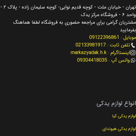
مناسب برای
سانتافه Santafe
تهران - خیابان ملت - کوچه قدیم نوایی- کوچه سلیمان زاده - پلاک ۲ -
مناسب برای
سانتافه Santafe
واحد ۶ - فروشگاه مرکز یدک
مناسب برای سال
مشتریان گرامی برای مراجعه حضوری به فروشگاه لطفا هماهنگ
مناسب برای سال
بفرمایید
2013 – 2016
موبایل : 09122396861
2013 – 2016
تلفن ثابت : 02133981917
نوع لوازم
اینستاگرام : markazyadak.h.k
لوازم موتوری
نوع لوازم
لوازم موتوری
واتس آپ : 09304418035
کد فنی
23410-2G211
کد فنی
23300-2G400
انواع لوازم یدکی
لوازم یدکی کیا
لوازم یدکی هیوندای