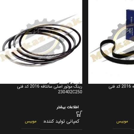
تسمه دینام اصلی سانتافه 2016 کد فنی
رینگ موتور اصلی سانتافه 2016 کد فنی
230402C250
اطلاعات بیشتر
کمپانی تولید کننده
موبیس
موبیس