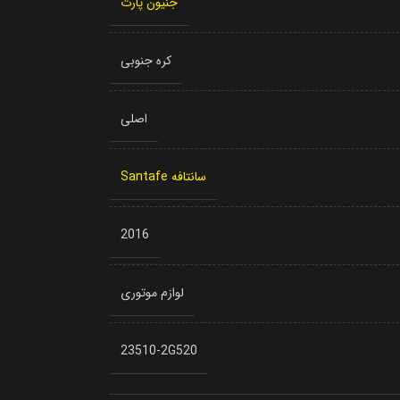
جنیون پارت
کره جنوبی
اصلی
سانتافه Santafe
2016
لوازم موتوری
23510-2G520