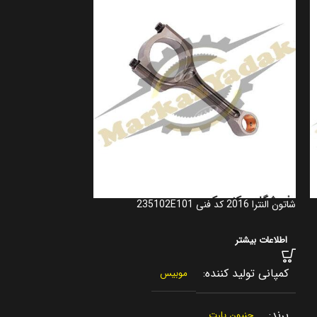
شاتون النترا 2016 کد فنی 235102E101
311121R100
اطلاعات بیشتر
اطلاعات بیشتر
کمپانی تولید کننده
موبیس
کمپانی تولید کنن
برند
جنیون پارت