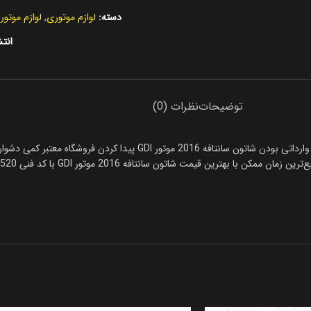
دسته:
لوازم موتوری
,
لوازم موتو
انتش
توضیحات
نظرات (0)
همیشه خرید شاتون اصلی شاتون سانتافه 2016 موتور GDI دشوار است، باتوجه به وارد
انتافه 2016 موتور GDI با کد فنی 235102G520 را تهیه کنید. تمامی محصولات