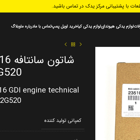
ات با پشتیبانی مرکز یدک در تماس باشید.
ات
لوازم یدکی هیوندای
لوازم یدکی کیا
خرید اویل پمپ
تماس با ما
درباره ما
وبلاگ
G520
16 GDI engine technical
02G520
کمپانی تولید کننده