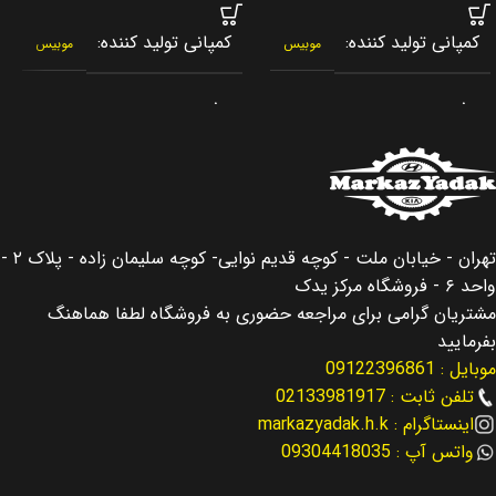
کمپانی تولید کننده
کمپانی تولید کننده
موبیس
موبیس
برند
برند
جنیون پارت
جنیون پارت
کشور سازنده
کشور سازنده
کره جنوبی
کره جنوبی
اصالت کالا
اصالت کالا
اصلی
اصلی
تهران - خیابان ملت - کوچه قدیم نوایی- کوچه سلیمان زاده - پلاک ۲ -
واحد ۶ - فروشگاه مرکز یدک
مناسب برای
مناسب برای
سانتافه Santafe
سانتافه Santafe
مشتریان گرامی برای مراجعه حضوری به فروشگاه لطفا هماهنگ
بفرمایید
موبایل : 09122396861
مناسب برای سال
مناسب برای سال
تلفن ثابت : 02133981917
اینستاگرام : markazyadak.h.k
2013 – 2016
2013 – 2016
واتس آپ : 09304418035
کد فنی
کد فنی
92202-2W530
93490-2W310