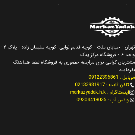
برند
برند
جنیون پارت
جنیون پارت
کشور سازنده
کشور سازنده
کره جنوبی
کره جنوبی
اصالت کالا
اصالت کالا
اصلی
اصلی
تهران - خیابان ملت - کوچه قدیم نوایی- کوچه سلیمان زاده - پلاک ۲ -
واحد ۶ - فروشگاه مرکز یدک
مناسب برای
مناسب برای
سانتافه Santafe
مشتریان گرامی برای مراجعه حضوری به فروشگاه لطفا هماهنگ
بفرمایید
سوناتا Sonata
,
سوناتا ال اف هیبرید
موبایل : 09122396861
مناسب برای سال
Sonata LF Hybrid
تلفن ثابت : 02133981917
اینستاگرام : markazyadak.h.k
2013 – 2016
مناسب برای سال
واتس آپ : 09304418035
نوع لوازم
لوازم برقی
2013 – 2016
کد فنی
نوع لوازم
93310-2W315FP
لوازم برقی