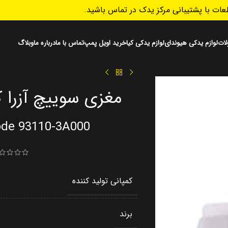
ات با پشتیبانی مرکز یدک در تماس باشید.
ات
لوازم یدکی هیوندای
لوازم یدکی کیا
خرید اویل پمپ
تماس با ما
درباره ما
وبلاگ
مغزی سوییچ آزرا کد فنی 0
ode 93110-3A000
کمپانی تولید کننده
برند