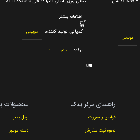
سردنده هیوندای وراکروز – IX55 کد فنی
صافی بنزین اصلی النترا کد فنی 311123X000
اطلاعات بیشتر
کمپانی تولید کننده
موبیس
موبیس
برند
جنیون پارت
کشور سازنده
کره جنوبی
 جنوبی
اصالت کالا
اصلی
راهنمای مرکز یدک
محصولات پ
مناسب برای
النترا Elantra
ز IX55
قوانین و مقررات
اویل پمپ
مناسب برای سال
2016
,
2015
,
2014
نبی
نحوه ثبت سفارش
دسته موتور