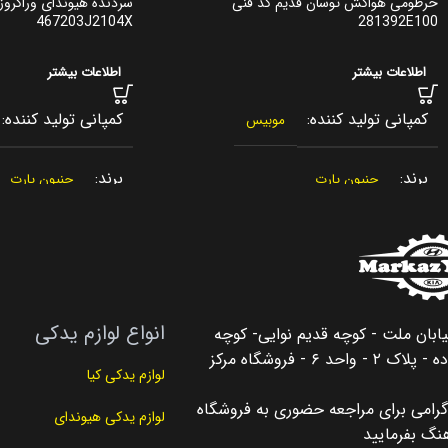
خرطومی هواکش توسان قدیم کد فنی
467203J2104X
281392E100
اطلاعات بیشتر
اطلاعات بیشتر
کمپانی تولید کننده
کمپانی تولید کننده
موبیس
برند
برند
جنیون پارت
جنیون پارت
کشور سازنده
کشور سازنده
کره جنوبی
کره
اصالت کالا
اصالت کالا
اصلی
اصلی
انواع لوازم یدکی
یابان ملت - کوچه قدیم نوایی- کوچه
مناسب برای
مناسب برای
توسان Tucson
وراکرو
سلیمان زاده - پلاک ۲ - واحد ۶ - فروشگاه مرکز
لوازم یدکی کیا
رامی برای مراجعه حضوری به فروشگاه
مناسب برای سال
نوع لوازم
لوازم جا
لوازم یدکی هیوندای
نگ بفرمایید