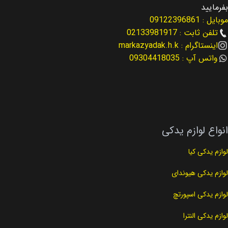
مناسب برای
مناسب برای
النترا Elantra
سانتافه Santafe
بفرمایید
موبایل : 09122396861
مناسب برای سال
مناسب برای سال
2019
تلفن ثابت : 02133981917
اینستاگرام : markazyadak.h.k
2013 – 2016
واتس آپ : 09304418035
کد فنی
25212-2E820
کد فنی
24370-2G750
نوع لوازم
لوازم گیربکس
نوع لوازم
لوازم موتوری
انواع لوازم یدکی
لوازم یدکی کیا
لوازم یدکی هیوندای
لوازم یدکی اسپورتچ
لوازم یدکی النترا