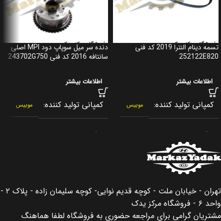
تسمه دینام النترا 2019 کد فنی
دنده سر میل سوپاپ دود MPI اصلی
252122E820
سانتافه 2016 کد فنی 243702G750
اطلاعات بیشتر
اطلاعات بیشتر
کمپانی تولید کننده
کمپانی تولید کننده
موبیس
موبیس
برند
برند
جنیون پارت
جنیون پارت
کشور سازنده
کشور سازنده
کره جنوبی
کره جنوبی
تهران - خیابان ملت - کوچه قدیم نوایی- کوچه سلیمان زاده - پلاک ۲ -
اصالت کالا
اصالت کالا
اصلی
اصلی
واحد ۶ - فروشگاه مرکز یدک
مشتریان گرامی برای مراجعه حضوری به فروشگاه لطفا هماهنگ