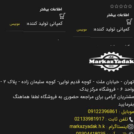
اطلاعات بیشتر
اطلاعات بیشتر
کمپانی تولید کننده
موبیس
کمپانی تولید کننده
موبیس
برند
جنیون پارت
کشور سازنده
کره جنوبی
کشور سازنده
کره جنوبی
اصالت کالا
اصلی
اصالت کالا
اصلی
تهران - خیابان ملت - کوچه قدیم نوایی- کوچه سلیمان زاده - پلاک ۲ -
مناسب برای
سانتافه Santafe
واحد ۶ - فروشگاه مرکز یدک
مناسب برای
سانتافه Santafe
مشتریان گرامی برای مراجعه حضوری به فروشگاه لطفا هماهنگ
مناسب برای سال
بفرمایید
موبایل : 09122396861
مناسب برای سال
2013 – 2016
تلفن ثابت : 02133981917
اینستاگرام : markazyadak.h.k
2013 – 2016
نوع لوازم
لوازم موتوری