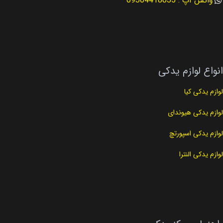
واتس آپ : 09304418035
کد فنی
25212-2GGA1
کد فنی
23300-2G400
نوع لوازم
لوازم موتوری
انواع لوازم یدکی
لوازم یدکی کیا
لوازم یدکی هیوندای
لوازم یدکی اسپورتچ
لوازم یدکی النترا