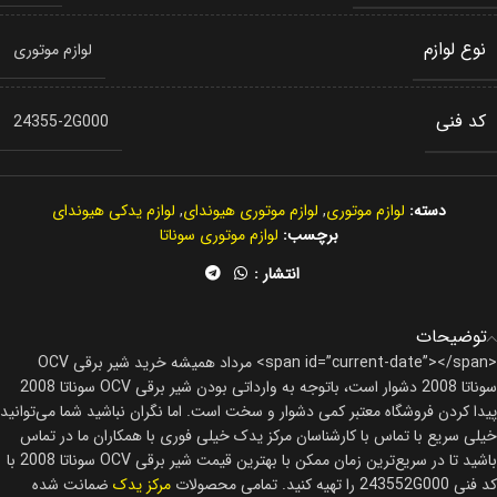
نوع لوازم
لوازم موتوری
کد فنی
24355-2G000
دسته:
لوازم موتوری
,
لوازم موتوری هیوندای
,
لوازم یدکی هیوندای
برچسب:
لوازم موتوری سوناتا
انتشار :
توضیحات
<span id=”current-date”></span> مرداد همیشه خرید شیر برقی OCV
سوناتا 2008 دشوار است، باتوجه به وارداتی بودن شیر برقی OCV سوناتا 2008
پیدا کردن فروشگاه معتبر کمی دشوار و سخت است. اما نگران نباشید شما می‌توانید
خیلی سریع با تماس با کارشناسان مرکز یدک خیلی فوری با همکاران ما در تماس
باشید تا در سریع‌ترین زمان ممکن با بهترین قیمت شیر برقی OCV سوناتا 2008 با
کد فنی 243552G000 را تهیه کنید. تمامی محصولات
مرکز یدک
ضمانت شده