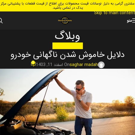
مشتری گرامی به دلیل نوسانات قیمت محصولات برای اطلاع از قیمت قطعات با پشتیبانی مرکز
Skip to navigation
یدک در تماس باشید.
Skip to main content
منو
وبلاگ
تعمیر و نگهداری خودرو
دلایل خاموش شدن ناگهانی خودرو
0
saghar madah
On اسفند 11, 1403